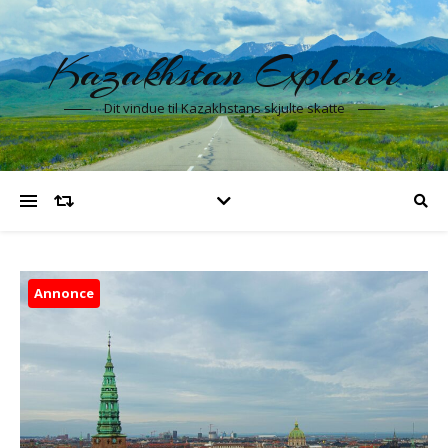
Kazakhstan Explorer
Dit vindue til Kazakhstans skjulte skatte
Annonce