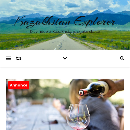
Kazakhstan Explorer
Dit vindue til Kazakhstans skjulte skatte
Annonce