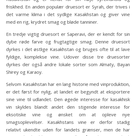
friskhed. En anden populær druesort er Syrah, der trives i
det varme klima i det sydlige Kasakhstan og giver vine
med en rig, krydret smag og bløde tanniner.
En tredje vigtig druesort er Saperavi, der er kendt for sin
dybe røde farve og frugtagtige smag. Denne druesort
dyrkes i det østlige Kasakhstan og bruges ofte til at lave
fyldige, komplekse vine. Udover disse tre druesorter
dyrkes der også andre lokale sorter som Almaty, Bayan
Shirey og Karaoy.
Selvom Kasakhstan har en lang historie med vinproduktion,
er det først for nylig, at landet er begyndt at eksportere
sine vine til udlandet. Den øgede interesse for kasakhisk
vin skyldes blandt andet den stigende interesse for
eksotiske vine og ønsket om at opleve nye
smagsoplevelser. Kasakhstans vine er derfor stadig
relativt ukendte uden for landets grænser, men de har