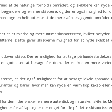
und af de naturlige forhold i området, og skiløbere kan nyde 
åde begyndere og erfarne skiløbere, og der er også mulighed for o
 man tage en helikoptertur til de mere afsidesliggende områder 
det er et mindre og mere intimt skisportssted, hvilket betyder, 
fterne. Dette giver skiløberne mulighed for at nyde skiløbet 
r udover skiløb. Der er mulighed for at tage på hundeslædekørse
 et godt sted at besøge for dem, der ønsker en mere varier
isterne, er der også muligheder for at besøge lokale spabade 
uranter og barer, hvor man kan nyde en varm kop kakao eller 
e.
ted for dem, der ønsker en mere autentisk og naturskøn skiferie. 
igheder for afslapning er der noget for alle på dette skisportsste