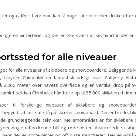
er og caféer, hvor man kan få noget at spise eller drikke efter 
lbringe en vinterferie, og det er ikke svært at se, hvorfor det er
ortssted for alle niveauer
oget for alle niveauer af skiløbere og snowboardere. Beliggende 
tilbyder Chimbulak en fantastisk udsigt over Zailiyskiy Alata
å 2.260 meter over havets overflade og en vertikal drop på 9
 samlet set kan Chimbulak håndtere op til 35.000 skiløbere i timen
er til forskellige niveauer af skiløbere og snowboarder
r begyndt at lære at stå på ski eller snowboard. Der er brede, bl
å de grundlæggende teknikker. Mellemområdet er for skiløbere 
yder nogle udfordrende blå og røde pister. Avancerede skiløbe
 hvor der er sorte pister og off-piste muligheder. Der er også 