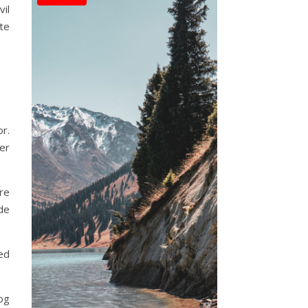
vil
ste
r.
ver
re
de
hed
og