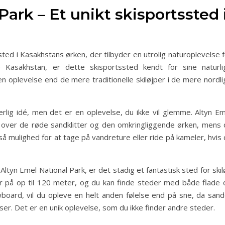
Park – Et unikt skisportssted 
sted i Kasakhstans ørken, der tilbyder en utrolig naturoplevelse 
ge Kasakhstan, er dette skisportssted kendt for sine naturli
en oplevelse end de mere traditionelle skiløjper i de mere nordl
rlig idé, men det er en oplevelse, du ikke vil glemme. Altyn Em
 over de røde sandklitter og den omkringliggende ørken, mens 
å mulighed for at tage på vandreture eller ride på kameler, hvis
 Altyn Emel National Park, er det stadig et fantastisk sted for ski
r på op til 120 meter, og du kan finde steder med både flade 
wboard, vil du opleve en helt anden følelse end på sne, da sand
r. Det er en unik oplevelse, som du ikke finder andre steder.