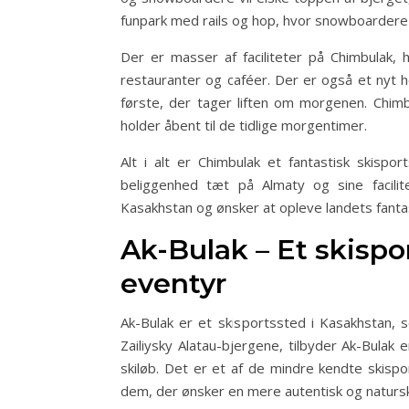
funpark med rails og hop, hvor snowboardere 
Der er masser af faciliteter på Chimbulak, 
restauranter og caféer. Der er også et nyt ho
første, der tager liften om morgenen. Chimb
holder åbent til de tidlige morgentimer.
Alt i alt er Chimbulak et fantastisk skispo
beliggenhed tæt på Almaty og sine facilit
Kasakhstan og ønsker at opleve landets fanta
Ak-Bulak – Et skisp
eventyr
Ak-Bulak er et skisportssted i Kasakhstan, 
Zailiysky Alatau-bjergene, tilbyder Ak-Bula
skiløb. Det er et af de mindre kendte skis
dem, der ønsker en mere autentisk og natursk