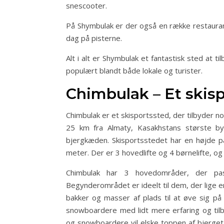
snescooter.
På Shymbulak er der også en række restaurant
dag på pisterne.
Alt i alt er Shymbulak et fantastisk sted at ti
populært blandt både lokale og turister.
Chimbulak – Et skisp
Chimbulak er et skisportssted, der tilbyder n
25 km fra Almaty, Kasakhstans største by, 
bjergkæden. Skisportsstedet har en højde p
meter. Der er 3 hovedlifte og 4 børnelifte, og
Chimbulak har 3 hovedområder, der pass
Begynderområdet er ideelt til dem, der lige e
bakker og masser af plads til at øve sig p
snowboardere med lidt mere erfaring og tilb
og snowboardere vil elske toppen af bjerget,