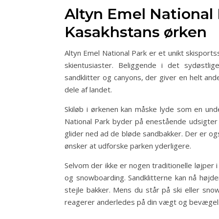
Altyn Emel National 
Kasakhstans ørken
Altyn Emel National Park er et unikt skisports
skientusiaster. Beliggende i det sydøstli
sandklitter og canyons, der giver en helt and
dele af landet.
Skiløb i ørkenen kan måske lyde som en unde
National Park byder på enestående udsigter
glider ned ad de bløde sandbakker. Der er ogs
ønsker at udforske parken yderligere.
Selvom der ikke er nogen traditionelle løjper i
og snowboarding. Sandklitterne kan nå højde
stejle bakker. Mens du står på ski eller sno
reagerer anderledes på din vægt og bevægelse