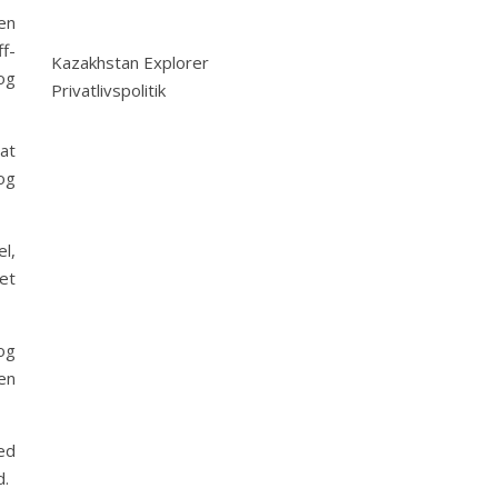
en
ff-
Kazakhstan Explorer
og
Privatlivspolitik
at
og
l,
et
og
en
Med
d.