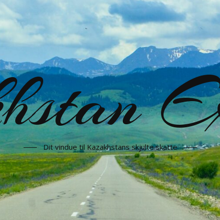
hstan Ex
Dit vindue til Kazakhstans skjulte skatte