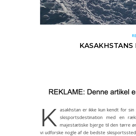
R
KASAKHSTANS 
K
asakhstan er ikke kun kendt for si
skisportsdestination med en ræ
majestætiske bjerge til den tørre ør
vi udforske nogle af de bedste skisportsstede