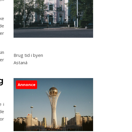
ke
de
er
in
Brug tid i byen
er
Astaná
g
Annonce
 i
de
or