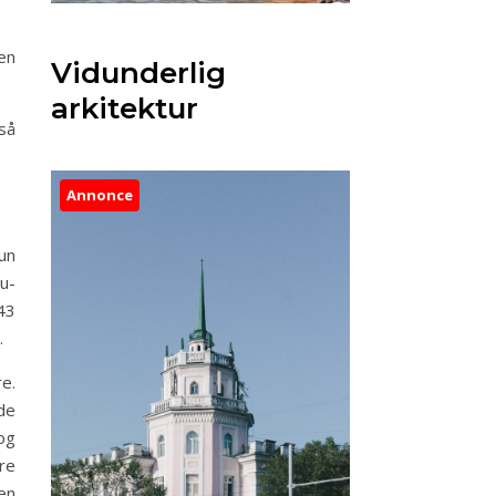
en
Vidunderlig
arkitektur
 så
Annonce
kun
u-
43
.
e.
ide
og
re
en