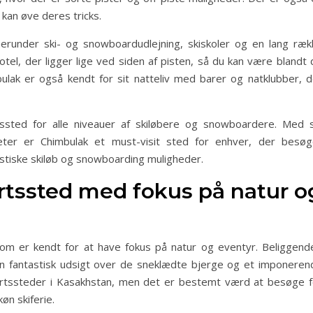
kan øve deres tricks.
herunder ski- og snowboardudlejning, skiskoler og en lang ræk
tel, der ligger lige ved siden af pisten, så du kan være blandt 
ulak er også kendt for sit natteliv med barer og natklubber, d
rtssted for alle niveauer af skiløbere og snowboardere. Med s
eter er Chimbulak et must-visit sted for enhver, der besøg
stiske skiløb og snowboarding muligheder.
ortssted med fokus på natur o
som er kendt for at have fokus på natur og eventyr. Beliggende
k en fantastisk udsigt over de sneklædte bjerge og et imponeren
portssteder i Kasakhstan, men det er bestemt værd at besøge f
øn skiferie.