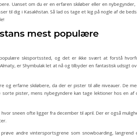
løbere. Uanset om du er en erfaren skiløber eller en nybegynder, 
ser til dig i Kasakhstan. Så lad os tage et kig på nogle af de bed
e!
stans mest populære
opulære skisportssted, og det er ikke svært at forstå hvorfo
Almaty, er Shymbulak let at nå og tilbyder en fantastisk udsigt o
 og erfarne skiløbere, da der er pister til alle niveauer. De me
de sorte pister, mens nybegyndere kan tage lektioner hos en af 
 hvor sneen ofte ligger fra december til april. Der er også mulig
ter.
t prøve andre vintersportsgrene som snowboarding, langrend 