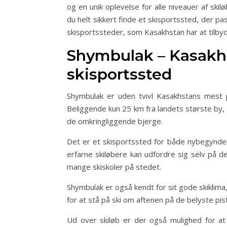
og en unik oplevelse for alle niveauer af ski
du helt sikkert finde et skisportssted, der pas
skisportssteder, som Kasakhstan har at tilbyd
Shymbulak – Kasakh
skisportssted
Shymbulak er uden tvivl Kasakhstans mest p
Beliggende kun 25 km fra landets største by, 
de omkringliggende bjerge.
Det er et skisportssted for både nybegyndere
erfarne skiløbere kan udfordre sig selv på 
mange skiskoler på stedet.
Shymbulak er også kendt for sit gode skiklima,
for at stå på ski om aftenen på de belyste pis
Ud over skiløb er der også mulighed for a